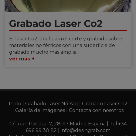
Grabado Laser Co2
El laser Co2 ideal para el corte y grabado sobre
materiales no férricos con una superficie de
grabado mucho mas amplia...
ver más +
Inicio
|
Grabado Laser Nd.Yag
|
Grabado Laser Co2
|
Galería de imágenes
|
Contacta con nosotros
C/ Juan Pascual 7, 28017 Madrid España |
Tel.+34
696 99 30 82
|
info@desingrab.com