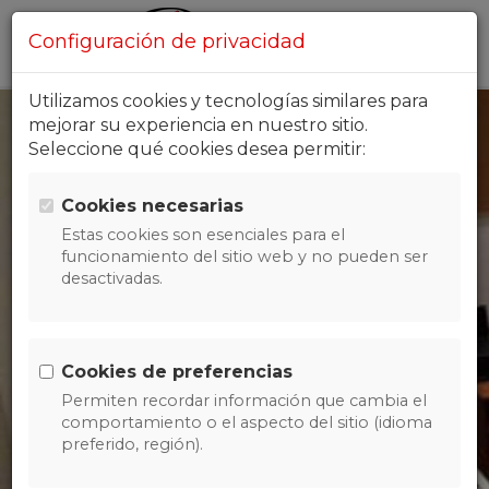
Configuración de privacidad
Utilizamos cookies y tecnologías similares para
mejorar su experiencia en nuestro sitio.
El Grabado hecho
Seleccione qué cookies desea permitir:
Arte
Cookies necesarias
Estas cookies son esenciales para el
funcionamiento del sitio web y no pueden ser
Grabadores dedicados al sector de
desactivadas.
Joyeria,
Plateria, Relojeria e Industria del
Regalo,
Cookies de preferencias
desde 1953 sucesores de Frutos
Permiten recordar información que cambia el
comportamiento o el aspecto del sitio (idioma
Grabadores.
preferido, región).