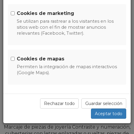
Cookies de marketing
Desingrab S.L.
Se utilizan para rastrear a los visitantes en los
Grabadores
sitios web con el fin de mostrar anuncios
relevantes (Facebook, Twitter).
dedicados
Desingrab S.L. somos grabadores dedicados al sector
Cookies de mapas
de Joyeria, Plateria, Relojeria e Industria del Regalo,
desde 1953 sucesores de Frutos Grabadores.
Permiten la integración de mapas interactivos
Nuestra máxima es la calidad de nuestros grabados,
(Google Maps).
que esta avalada por las mejores firmas del sector y
que constituyen nuestros clientes.
La exquisited en nuestros grabados, acabados y
diseños, es nuestro objetivo en el trabajo.
Rechazar todo
Guardar selección
Aceptar todo
Os ofrecemos
Marcaje de piezas de joyería Contraste y numeración,
cuberterias con letras enlazadas o sueltas, piezas de